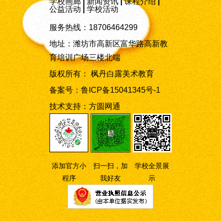
学校画廊
新闻资讯
课程介绍
公益活动
学校活动
服务热线：18706464299
地址：潍坊市高新区富华路高新教
育培训广场三楼北端
版权所有： 枫丹白露美术教育
备案号：
鲁ICP备15041345号-1
技术支持：
方圆网通
添加官方小
扫一扫，加
学校全景展
程序
我好友
示