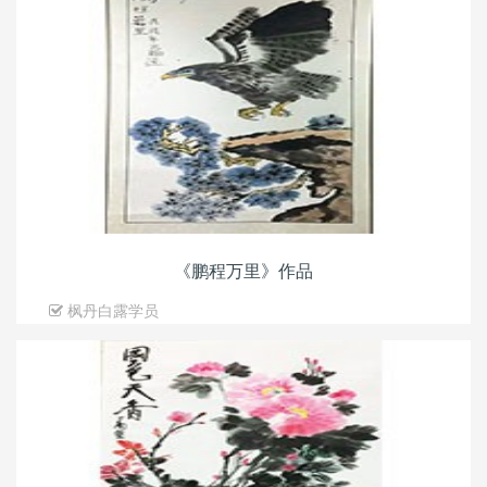
《鹏程万里》作品
枫丹白露学员