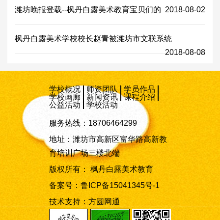
潍坊晚报登载--枫丹白露美术教育宝贝们的
2018-08-02
枫丹白露美术学校校长赵青被潍坊市文联系统
2018-08-08
学校概况
师资团队
学员作品
学校画廊
新闻资讯
课程介绍
公益活动
学校活动
服务热线：18706464299
地址：潍坊市高新区富华路高新教
育培训广场三楼北端
版权所有： 枫丹白露美术教育
备案号：
鲁ICP备15041345号-1
技术支持：
方圆网通