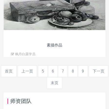
素描作品
枫丹白露学员
首页
上一页
5
6
7
8
9
下一页
末页
师资团队