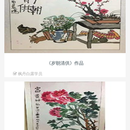
《岁朝清供》作品
枫丹白露学员