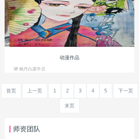
动漫作品
枫丹白露学员
首页
上一页
1
2
3
4
5
下一页
末页
师资团队