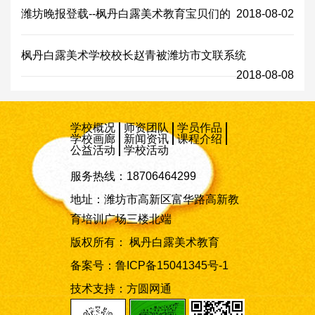
潍坊晚报登载--枫丹白露美术教育宝贝们的
2018-08-02
枫丹白露美术学校校长赵青被潍坊市文联系统
2018-08-08
学校概况
师资团队
学员作品
学校画廊
新闻资讯
课程介绍
公益活动
学校活动
服务热线：18706464299
地址：潍坊市高新区富华路高新教
育培训广场三楼北端
版权所有： 枫丹白露美术教育
备案号：
鲁ICP备15041345号-1
技术支持：
方圆网通