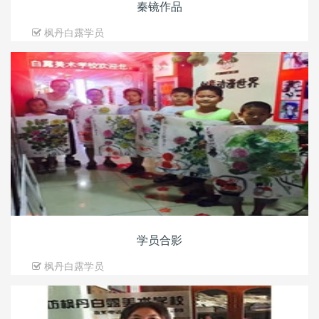
秦镜作品
枫丹白露学员
学员合影
枫丹白露学员