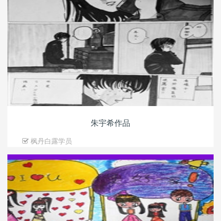
朱宇希作品
枫丹白露学员