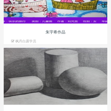
朱宇希作品
枫丹白露学员