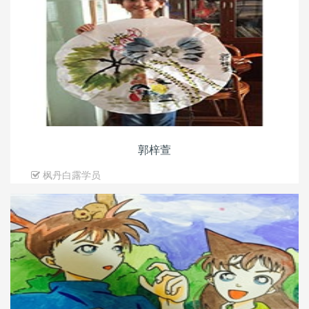
郭梓萱
枫丹白露学员