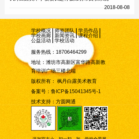
2018-08-08
学校概况
师资团队
学员作品
学校画廊
新闻资讯
课程介绍
公益活动
学校活动
服务热线：18706464299
地址：潍坊市高新区富华路高新教
育培训广场三楼北端
版权所有： 枫丹白露美术教育
备案号：
鲁ICP备15041345号-1
技术支持：
方圆网通